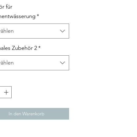
r für
nentwässerung
*
ählen
ales Zubehör 2
*
ählen
*
In den Warenkorb