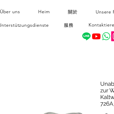
Über uns
Heim
關於
Unsere 
Kontaktiere
Unterstützungsdienste
服務
Unab
zur 
Kalt
726A