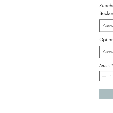
Zubehö
Becke
Ausw
Option
Ausw
Anzahl