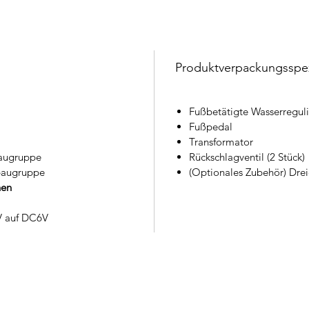
Produktverpackungsspez
Fußbetätigte Wasserreguli
Fußpedal
Transformator
augruppe
Rückschlagventil (2 Stück)
baugruppe
(Optionales Zubehör) Dreie
nen
V auf DC6V