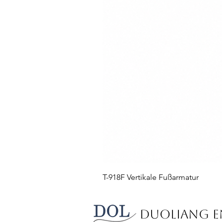
T-918F Vertikale Fußarmatur
Duoliang En