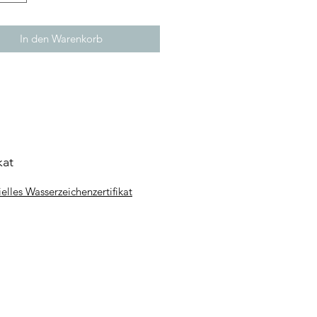
iebswassertemperatur: 1℃-60℃
nzielle Wasserzeichen-
In den Warenkorb
fizierung
kat
ielles Wasserzeichenzertifikat