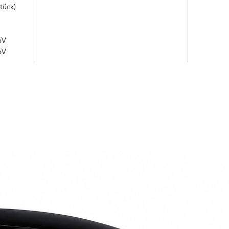
tück)
6V
6V