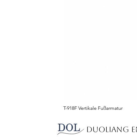
T-918F Vertikale Fußarmatur
Duoliang En