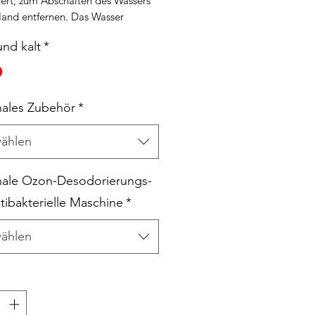
iert; zum Abschalten des Wassers
Hand entfernen. Das Wasser
tet sich nach einer Minute
nd kalt
*
terbrochenen Durchflusses
matisch ab.
rfügt über eine manuelle
wasserfunktion.
ales Zubehör
*
iedrigem Batteriestand blinkt die
Leuchte, um Sie daran zu erinnern,
ählen
atterie auszutauschen.
 der Strom zur Neige geht, wird
Wasser abgestellt und das System
ale Ozon-Desodorierungs-
tet sich ab.
tibakterielle Maschine
*
Erfassungsabstand beträgt weniger
7 Zentimeter.
ählen
rielebensdauer: 6-8 Jahre
ierend auf 50.000 Ladezyklen pro
*
.
erversorgungsdruck: 0,5 kgf/cm² -
f/cm²