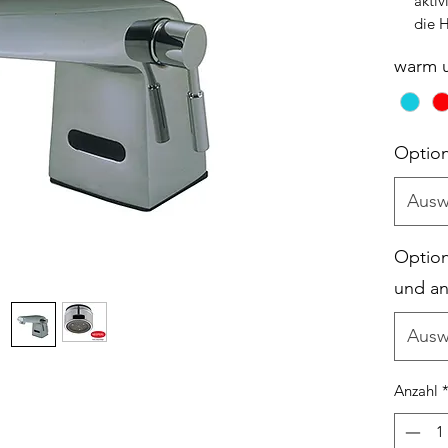
aktiv
die 
schal
warm u
unun
auto
Es ve
Warm
Option
Bei n
LED-
Ausw
die B
Wenn
das 
Option
schal
und an
Der 
als 1
Ausw
Batte
(bas
Anzahl
Jahr)
Wass
7 kg