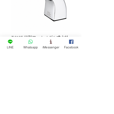
ブリ
節水電磁弁アセンブリ
サポートされている電源仕様
プラグ仕様
AC110VからDC6Vへの変圧器
AC220VからDC6Vへの変圧器
T-918F 縦型フットペダル式水栓
ステンレスシンク - 壁
サー水栓 UT-1401
LINE
Whatsapp
iMessenger
Facebook
DOL自動水栓株式会社
,
メー
自動水栓
小便器自動洗浄システム
カー
TEL:
+886-4 2339 9515
FAX:
+886-4 2330 9599
E-mail:
info@dol.com.tw
No. 59, Zhongzheng Road, Wufeng