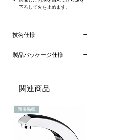
下ろして火を止めます。
やけど防止スイッチが内蔵され
技術仕様
ており、温水と冷水の瞬時温度
調節が可能です。
インストール方法
マニュアル機能搭載。
製品パッケージ仕様
カウンタートップ蛇口
フットペダル - 床置き、立位
水道の蛇口
製品の外観
給水圧力：0.5 kgf/cm²～7
固定アクセサリ
外装材質：クロームメッキ
kgf/cm²
フットペダル
内部材質：真鍮
動作水温：1℃～60℃
関連商品
トランス
サイズ
プラグを差し込んだときのみ使
チェックバルブ（2個）
全高：260mm
用してください。
取り付け穴から出口までの距
Neoperl節水認証 - ウォーターウ
新規掲載
離：170mm
ェーブエアレーター、バブルエ
適切な洗面器の穴の直径：
アレーター
35mm～40mm
ソレノイドバルブの仕様
ダイヤフラム式耐水撃弁アセン