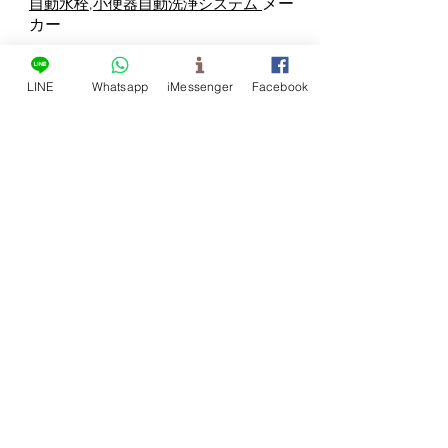
,
メー
自動水栓
小便器自動洗浄システム
カー
TEL:
+886-4 2339 9515
FAX:
+886-4 2330 9599
LINE
Whatsapp
iMessenger
Facebook
E-mail:
info@dol.com.tw
No. 59, Zhongzheng Road, Wufeng
District, Taichung City, Taiwan 41361
Quick Link
Support
自動水栓
足踏み式水制御,
足踏み式蛇口
小便器自動洗浄システム
二段自動水栓シリーズ
壁付自動水栓
​オートフラッシュ フラッシュバルブ
instruction