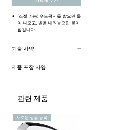
카트에 추가
(조절 가능) 수도꼭지를 밟으면 물
이 나오고, 발을 내려놓으면 물이
잠깁니다.
(조절 가능) 발 페달을 한 번 밟으
면 물이 나오고, 다시 밟으면 물이
기술 사양
꺼집니다. 3분간 연속으로 물이
나오면 자동으로 멈춥니다.
설치 방법
제품 포장 사양
수도꼭지 - 탁상형
풋 스위치 확인 시간은 0.5초 이상
발 페달 - 바닥에 세워서 사용하는
이어야 합니다.
수도꼭지
방식, 서서 사용하는 방식
뜨거운 물과 차가운 물 모두 즉시
고정형 액세서리
제품 외관
온도 조절이 가능하며, 화상 방지
발 페달
외장 재질: 크롬 도금
스위치가 내장되어 있습니다.
관련 제품
변압기 또는 배터리
내부 재질: 황동
체크 밸브 (2개)
크기
배터리 수명: 2~3년 (연간 5만 회
전체 높이: 260mm
충방전 기준).
새로운 상품 등록
설치 구멍에서 배출구까지의 거
급수 압력: 0.5 kgf/cm² - 7
리: 170mm
kgf/cm²