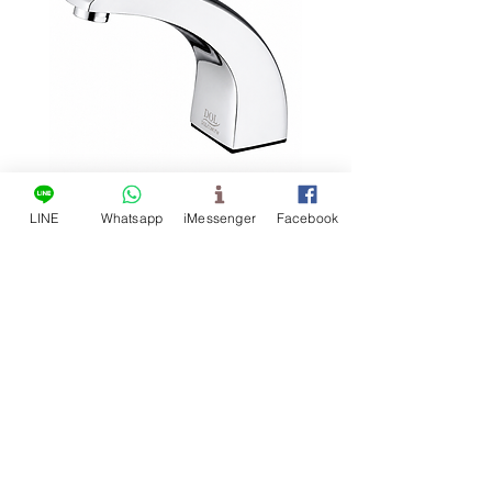
적합한 세면대 구멍 직경: 35mm-
작동 수온: 1℃~60℃
40mm
네오펄 절수 인증 - 워터 웨이브
솔레노이드 밸브 사양
에어레이터, 버블 에어레이터
다이어프램식 워터 해머 방지 밸
브 어셈블리
절수형 솔레노이드 밸브 어셈블
리
지원되는 전력 사양
플러그 사양
LINE
Whatsapp
iMessenger
Facebook
교류 110V를 직류 6V로 변환하는
T-918F 수직형 발 작동식 수도꼭
스테인리스 스틸 싱크대 
변압기
지
형 센서 수도꼭지 UT-140
교류 220V를 직류 6V로 변환하는
변압기
배터리 사양
알칼리성 3호 (4개)
CR-123A 리튬 배터리 (2개) 및 배
두량 엔터프라이즈 유한회사
터리 케이스
센서 수도꼭지, 자동 물내림 장치 제조업
체
전화번호:
+886-4 2339 9515
팩스:
+886-4 2330 9599