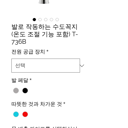
발로 작동하는 수도꼭지
(온도 조절 기능 포함) T-
736B
전원 공급 장치
*
발 페달
*
따뜻한 것과 차가운 것
*