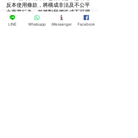
反本使用條款，將構成非法及不公平
之商業行為，並將對我們造成不可彌
補的損害。
LINE
Whatsapp
iMessenger
Facebook
您同意，若有包括但不限於下列情事
之情形發生，我們無須事前通知，得
全權裁量並終止您進入本網站：(1) 經
執法機關或其他政府機關要求，(2)
您提出申請 (自行刪除帳戶)，(3) 本
網站服務或經由本網站提供的服務遭
到停止或重大修改或 (4) 遭遇不可預
期的技術問題。
為配合有關您使用本網站的調查或申
訴，或為辨識、聯絡那些可能傷害或
干擾 (無論故意或非故意) 我們的權利
或財產或本網站訪客或使用者 (包括
我們的客戶) 的權利或財產者，或欲
對其提起法律訴訟，而經我們判斷必
須揭露資訊時，我們得揭露所擁有之
資訊 (包括您的身分資訊)。若為遵循