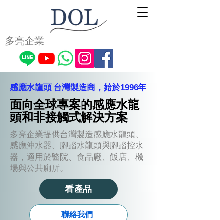
多亮企業
感應水龍頭
台灣製造商，始於1996年
面向全球專案的感應水龍
頭和非接觸式解決方案
多亮企業提供台灣製造感應水龍頭、
感應沖水器、腳踏水龍頭與腳踏控水
器，適用於醫院、食品廠、飯店、機
場與公共廁所。
看產品
聯絡我們