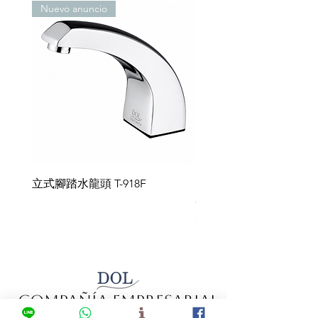
C142N, C145N, C4388, C141N,
luminoso parpadea una vez
bajo voltaje (alimentado por
Nuevo anuncio
incluyen inodoro (grande),
C109, C109N
cuando se detecta un sensor.
batería)
inodoro a la turca (pequeño) e
ALEX (marca de luces eléctricas)
Cuando la batería se agote,
Cuando la batería esté baja, el
inodoro con desagüe montado
CF5111
(A), CF5112(A), CF5114(A),
cortará el suministro de agua y el
indicador luminoso parpadeará
en la pared (cabezal de goma).
CF5115, CF5117(A), CF5211
funcionamiento del sistema
continuamente para recordarle
Unidades de descarga automática
(alimentado por batería).
que debe reemplazarla. Cuando
EF5130D(DU), EF5132D
Especificaciones de la válvula
la batería esté a punto de
Inodoros de cuclillas
AC5240-(D)(H)
solenoide
agotarse, el suministro de agua
(F)(F2), AC5125-(A)(B)(D)(E),
Conjunto de válvula solenoide
se interrumpirá y el sistema se
AC5240K-(F2)(D2)
de ahorro de agua
apagará.
Inodoro para bebés
AC5730 -(A)
La distancia de detección es de
Inodoro
AC5383(I)(I2)N-ER(GR),
立式腳踏水龍頭 T-918F
Fregadero de acero ino
50 a 70 cm.
AC5391N-ER(GR), AC8384N-ER,
- Grifo con sensor de m
Tiene función manual.
AC5394N-ER(GR), AC5384(N-GR)-
El ángulo horizontal del sensor
en pared UT-1401
(I)I2
fotoeléctrico se puede ajustar
César
Bombas de descarga manuales
360º, y es adecuado tanto para
BF443(D), BF446(D), BF447(D),
entradas de agua izquierdas
BF448(D) (montaje en pared)
como derechas.
Huellas en el ordinario
BF449(D)
Compañía Empresarial
Duración de la batería: 6-8 años
Inodoro
CP1333
(basado en 50.000 ciclos por