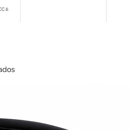
CC 6
nados