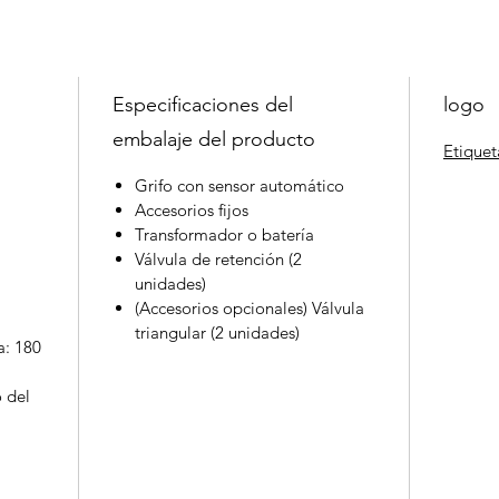
Temp
agua
Certi
Agu
Especificaciones del
logo
embalaje del producto
Etiquet
Grifo con sensor automático
Accesorios fijos
Transformador o batería
Válvula de retención (2
unidades)
(Accesorios opcionales) Válvula
triangular (2 unidades)
a: 180
 del