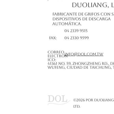
Duoliang, L
Fabricante de grifos con 
dispositivos de descarga
automática.
TEL:
04 2339 9515
FAX:
04 2330 9599
Correo
info@dol.com.tw
electrón
ico:
41361 No. 59, Zhongzheng Rd., D
Wufeng, Ciudad de Taichung,
©2026 por Duoliang 
Ltd.