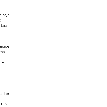
e bajo
)
rtará
enoide
gma
 de
dades)
CC 6