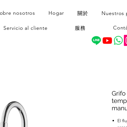
obre nosotros
Hogar
關於
Nuestros 
Cont
Servicio al cliente
服務
Grifo
temp
manu
El fl