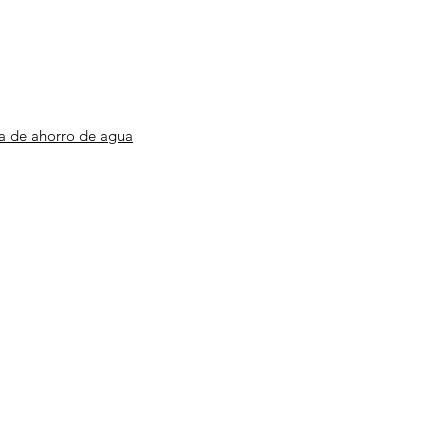
eratura de funcionamiento del
: 1℃-60℃
ficación Provincial de Marca de
a
a de ahorro de agua