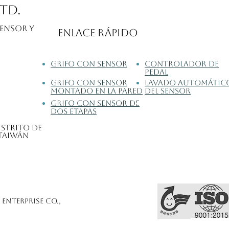
td.
sensor y
Enlace rápido
Grifo con sensor
Controlador de
pedal
Grifo con sensor
Lavado automátic
montado en la pared
del sensor
Grifo con sensor de
廁所感應沖水器
dos etapas
istrito de
 Taiwán
Enterprise Co.,