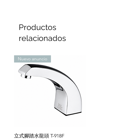
caliente y fría montada en la
de agotarse, se cortará el
elemento sensor
T-615C/Funciona con pilas -
pared
suministro de agua y el sistema
Distancia de detección: 15 cm
CR123A (2 unidades)
CR-123A (2 unidades) con
se apagará.
(medida manualmente)
estuche para pilas.
Productos
La distancia de detección es de
Modo de ahorro de energía en
hasta 15 cm (ajustable).
espera
relacionados
Duración de la batería: 2-3 años
Dispositivo intermitente LED de
(basado en 50.000 ciclos por
bajo voltaje
año).
Cuando la batería se agote,
Nuevo anuncio
cierre el suministro de agua y
Presión de suministro de agua:
apague el sistema.
0,5 kgf/cm² - 7 kgf/cm²
Especificaciones de la válvula
Temperatura de funcionamiento
solenoide
del agua: 1℃-60℃
Conjunto de válvula de
Certificación de ahorro de agua
diafragma antigolpe de ariete
Neoperl - Aireador de olas de
Conjunto de válvula solenoide
agua, aireador de burbujas
de ahorro de agua
Especificaciones de potencia
compatibles
Especificaciones de la batería
立式腳踏水龍頭 T-918F
Fregadero de acero ino
Pilas de litio CR-123A (2