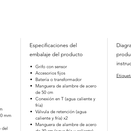
Especificaciones del
Diagra
embalaje del producto
produ
instru
Grifo con sensor
Accesorios fijos
Etiquet
Batería o transformador
Manguera de alambre de acero
de 50 cm
Conexión en T (agua caliente y
fría)
mm
Válvula de retención (agua
220 mm
caliente y fría) x2
Manguera de alambre de acero
 del
de 30 cm (agua fría y caliente)