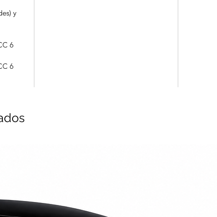
des) y
CC 6
CC 6
nados