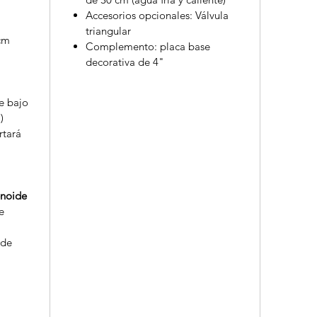
Accesorios opcionales: Válvula
triangular
 cm
Complemento: placa base
decorativa de 4"
e bajo
)
rtará
enoide
e
 de