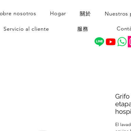
obre nosotros
Hogar
關於
Nuestros 
Cont
Servicio al cliente
服務
Grifo
etap
hospi
El lavad