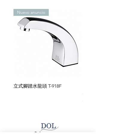
Dispositivo intermitente LED de
bajo voltaje (alimentado por
Nuevo anuncio
batería)
Cuando la batería se agote,
cortará el suministro de agua y el
funcionamiento del sistema
(alimentado por batería).
Especificaciones de la válvula
solenoide
Conjunto de válvula de
diafragma para el golpe de
ariete
Conjunto de válvula solenoide
立式腳踏水龍頭 T-918F
Fregadero de acero ino
de ahorro de agua
- Grifo con sensor de m
Especificaciones de potencia
en pared UT-1401
compatibles
Especificaciones de la batería
Pilas alcalinas tamaño 3 (4
unidades)
Pilas de litio CR-123A (2
unidades) y estuche para pilas (1