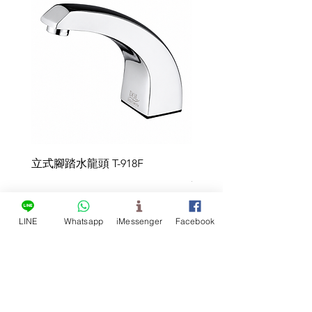
superior a 0,5 segundos.
CC 6 V
Válvula triangular (accesorio
Duración de la batería: 2-3 años
Transformador de CA 220 V a
opcional)
(basado en 50.000 ciclos por
CC 6 V
(Accesorio opcional) Manguera
año).
Especificaciones de la batería
de alambre de acero de 50 cm
Presión de suministro de agua:
Alcalina n.° 3 (4 unidades)
Pilas de litio CR-123A (2
0,5 kgf/cm² - 7 kgf/cm²
unidades) con estuche para pilas
Temperatura de funcionamiento
del agua: 1℃-60℃
Este controlador es un
controlador independiente que
立式腳踏水龍頭 T-918F
Fregadero de acero ino
se instala debajo del mostrador
- Grifo con sensor de m
y es compatible con grifos
en pared UT-1401
tradicionales.
LINE
Whatsapp
iMessenger
Facebook
Tras la instalación, el grifo
tradicional debe sustituirse por un
Compañía Empresarial
interruptor.
Duoliang, Ltd.
1. Normalmente abierto