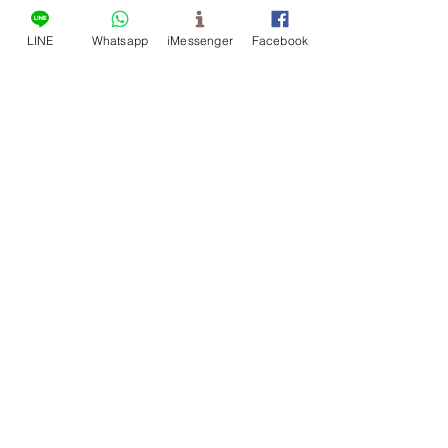
Zhongzheng، منطقة Wufeng،
LINE
Whatsapp
iMessenger
Facebook
مدينة تايتشونغ
الموقع الرسمي:
www.dol.com.tw
شركة Duoliang
Enterprise المحدودة
صنابير مزودة بمستشعرات، مصنع أجهزة
التدفق التلقائي
04 2339 9515
هاتف:
04 2330 9599
فاكس:
بريد إلكتروني:
info@dol.com.tw
41361 رقم 59، طريق تشونغ تشنغ، حي
ووفينغ، مدينة تايتشونغ، تايوان