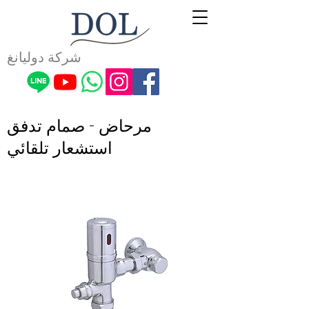
شركة دوليانغ
مرحاض - صمام تدفق
استشعار تلقائي