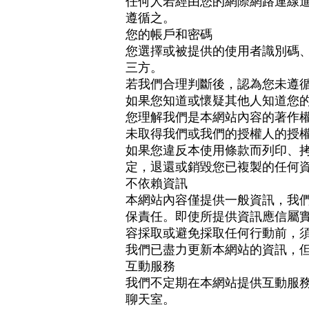
任何人若經由您的網際網路連線
遵循之。
您的帳戶和密碼
您選擇或被提供的使用者識別碼
三方。
若我們合理判斷後，認為您未遵
如果您知道或懷疑其他人知道您
您理解我們是本網站內容的著作
未取得我們或我們的授權人的授
如果您違反本使用條款而列印、
定，退還或銷毀您已複製的任何
不依賴資訊
本網站內容僅提供一般資訊，我
保責任。即使所提供資訊應信屬
容採取或避免採取任何行動前，
我們已盡力更新本網站的資訊，
互動服務
我們不定期在本網站提供互動服
聊天室。