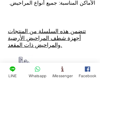
الأماكن المناسبة: جميع أنواع المراحيض.
تتضمن هذه السلسلة من المنتجات
أجهزة شطف المراحيض الأرضية
والمراحيض ذات المقعد.
LINE
Whatsapp
iMessenger
Facebook
الوظيفة: شطف تلقائي - مميزات
الشطف: مناسب للمراحيض ذات المقعد
والمراحيض القرفصاء؛ لا يتطلب تركيبًا،
ما عليك سوى تثبيت جهاز الشطف
والبطاريات. *ملاحظة: باستثناء
المراحيض ذات المقعد المزودة بغطاء
قلاب.
الأماكن المناسبة: جميع أنواع المراحيض.