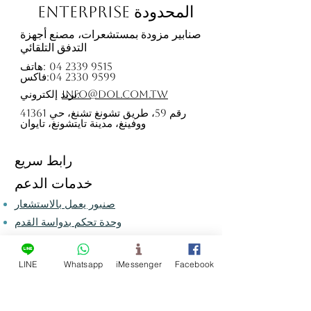
Enterprise المحدودة
صنابير مزودة بمستشعرات، مصنع أجهزة
التدفق التلقائي
04 2339 9515
هاتف:
04 2330 9599
فاكس:
بريد إلكتروني:
info@dol.com.tw
41361 رقم 59، طريق تشونغ تشنغ، حي
ووفينغ، مدينة تايتشونغ، تايوان
رابط سريع
خدمات الدعم
صنبور يعمل بالاستشعار
وحدة تحكم بدواسة القدم
مراجعة تنظيف المستشعر
صنبور ذكي يعمل بمستشعر
LINE
Whatsapp
iMessenger
Facebook
صنبور استشعار مثبت على الحائط
نظام شطف المرحاض الذي يتم تنشيطه
بواسطة مستشعر